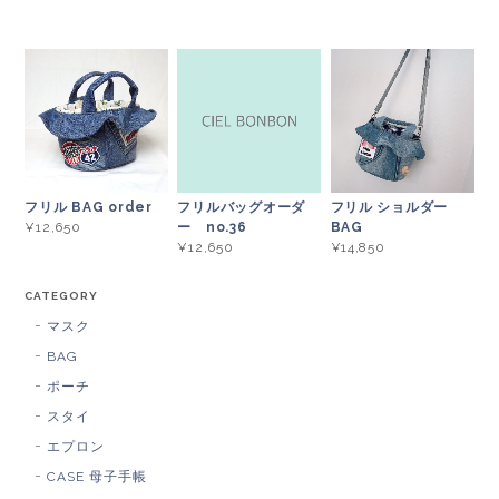
フリルバッグオーダ
フリル ショルダー
フリル BAG order
ー no.36
BAG
¥12,650
¥12,650
¥14,850
CATEGORY
マスク
BAG
ポーチ
スタイ
エプロン
CASE 母子手帳